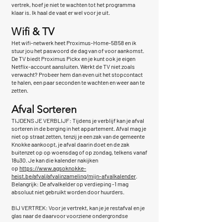
vertrek, hoef je niet te wachten tot het programma
klaar is. Ik haal de vaat er wel voor je uit.
Wifi & TV
Het wifi-netwerk heet Proximus-Home-5B58 en ik
stuur jou het paswoord de dag van of voor aankomst.
De TV biedt Proximus Pickx en je kunt ook je eigen
Netflix-account aansluiten. Werkt de TV niet zoals
verwacht? Probeer hem dan even uit het stopcontact
te halen, een paar seconden te wachten en weer aan te
zetten.
Afval Sorteren
TIJDENS JE VERBLIJF: Tijdens je verblijf kan je afval
sorteren in de berging in het appartement. Afval mag je
niet op straat zetten, tenzij je een zak van de gemeente
Knokke aankoopt, je afval daarin doet en de zak
buitenzet op op woensdag of op zondag, telkens vanaf
18u30. Je kan die kalender nakijken
op
https://www.agsoknokke-
heist.be/afval/afvalinzameling/mijn-afvalkalender
.
Belangrijk: De afvalkelder op verdieping -1 mag
absoluut niet gebruikt worden door huurders.
BIJ VERTREK: Voor je vertrekt, kan je je restafval en je
glas naar de daarvoor voorziene ondergrondse