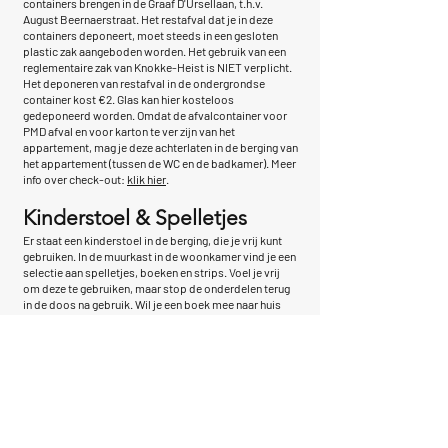
containers brengen in de Graaf D'Ursellaan, t.h.v.
August Beernaerstraat. Het restafval dat je in deze
containers deponeert, moet steeds in een gesloten
plastic zak aangeboden worden. Het gebruik van een
reglementaire zak van Knokke-Heist is NIET verplicht.
Het deponeren van restafval in de ondergrondse
container kost €2. Glas kan hier kosteloos
gedeponeerd worden. Omdat de afvalcontainer voor
PMD afval en voor karton te ver zijn van het
appartement, mag je deze achterlaten in de berging van
het appartement (tussen de WC en de badkamer). Meer
info over check-out:
klik hier
.
Kinderstoel & Spelletjes
Er staat een kinderstoel in de berging, die je vrij kunt
gebruiken. In de muurkast in de woonkamer vind je een
selectie aan spelletjes, boeken en strips. Voel je vrij
om deze te gebruiken, maar stop de onderdelen terug
in de doos na gebruik. Wil je een boek mee naar huis
nemen om verder te lezen? Geen probleem, stuur het
later gewoon terug per post!
Lawaai
We vragen om rekening te houden met de andere
bewoners. Probeer tussen 22u en 10u wat rustiger te
zijn. Alvast bedankt!