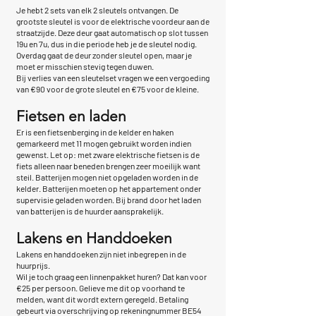
Je hebt 2 sets van elk 2 sleutels ontvangen. De
grootste sleutel is voor de elektrische voordeur aan de
straatzijde. Deze deur gaat automatisch op slot tussen
19u en 7u, dus in die periode heb je de sleutel nodig.
Overdag gaat de deur zonder sleutel open, maar je
moet er misschien stevig tegen duwen.
Bij verlies van een sleutelset vragen we een vergoeding
van €90 voor de grote sleutel en €75 voor de kleine.
Fietsen en laden
Er is een fietsenberging in de kelder en haken
gemarkeerd met 11 mogen gebruikt worden indien
gewenst. Let op: met zware elektrische fietsen is de
fiets alleen naar beneden brengen zeer moeilijk want
steil. Batterijen mogen niet opgeladen worden in de
kelder. Batterijen moeten op het appartement onder
supervisie geladen worden. Bij brand door het laden
van batterijen is de huurder aansprakelijk.
Lakens en Handdoeken
Lakens en handdoeken zijn niet inbegrepen in de
huurprijs.
Wil je toch graag een linnenpakket huren? Dat kan voor
€25 per persoon. Gelieve me dit op voorhand te
melden, want dit wordt extern geregeld. Betaling
gebeurt via overschrijving op rekeningnummer BE54