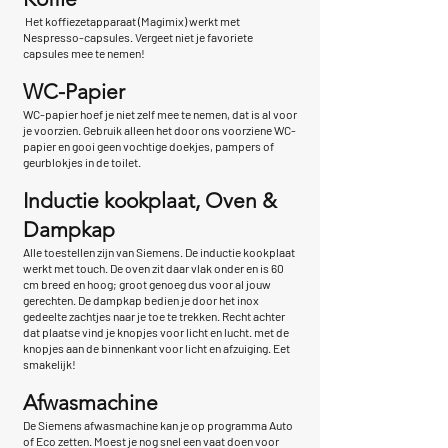
Het koffiezetapparaat (Magimix) werkt met
Nespresso-capsules. Vergeet niet je favoriete
capsules mee te nemen!
WC-Papier
WC-papier hoef je niet zelf mee te nemen, dat is al voor
je voorzien. Gebruik alleen het door ons voorziene WC-
papier en gooi geen vochtige doekjes, pampers of
geurblokjes in de toilet.
Inductie kookplaat, Oven &
Dampkap
Alle toestellen zijn van Siemens. De inductie kookplaat
werkt met touch. De oven zit daar vlak onder en is 60
cm breed en hoog; groot genoeg dus voor al jouw
gerechten. De dampkap bedien je door het inox
gedeelte zachtjes naar je toe te trekken. Recht achter
dat plaatse vind je knopjes voor licht en lucht. met de
knopjes aan de binnenkant voor licht en afzuiging. Eet
smakelijk!
Afwasmachine
De Siemens afwasmachine kan je op programma Auto
of Eco zetten. Moest je nog snel een vaat doen voor