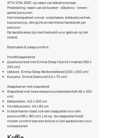
3774 5794 3097, op naam van Albatrosstraat.
Mededeling: naam van de boeker – Albatros – linnen –
aantal personen.
Het linnenpakket omvat: onderlaken, dekbedovertrek,
kussensloop, één grote en één kleine handdoek per
persoon.
De handdoeken zijn niet bedoeld voor gebruik op het
strand.
Bedmaten & slaapcomfort:
Hoofdslaapkamer
Queensize bed met Emma Sleep Hybrid II matras (160 x
200 cm)
Dekbed: Emma Sleep Wolkendekbed (200 x 200 cm)
Kussens: Emma Diamond (40 x 70 cm)
Slaapkamer met stapelbed
Stapelbed met twee eenpersoonsbedden (elk 90 x 200
cm)
Dekbedden: 140 x 200 cm
Hoofdkussens: 40 x 60 cm
In deze kamer staat ook een slaapzetel voor één
persoon (85 x 180 cm). Let op: de slaapzetel biedt
minder comfort dan een bed en is niet aanbevolen voor
volwassenen
Koffie