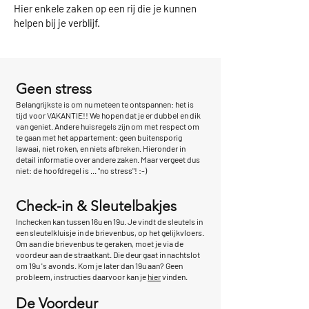
Hier enkele zaken op een rij die je kunnen
helpen bij je verblijf.
Geen stress
Belangrijkste is om nu meteen te ontspannen: het is
tijd voor VAKANTIE!! We hopen dat je er dubbel en dik
van geniet. Andere huisregels zijn om met respect om
te gaan met het appartement: geen buitensporig
lawaai, niet roken, en niets afbreken. Hieronder in
detail informatie over andere zaken. Maar vergeet dus
niet: de hoofdregel is ... "no stress"! :-)
​Check-in & Sleutelbakjes
Inchecken kan tussen 16u en 19u. Je vindt de sleutels in
een sleutelkluisje in de brievenbus, op het gelijkvloers.
Om aan die brievenbus te geraken, moet je via de
voordeur aan de straatkant. Die deur gaat in nachtslot
om 19u 's avonds. Kom je later dan 19u aan? Geen
probleem, instructies daarvoor kan je
hier
vinden.
De Voordeur