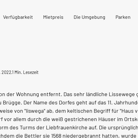
Verfügbarkeit
Mietpreis
Die Umgebung
Parken
. 2022
1 Min. Lesezeit
on der Wohnung entfernt. Das sehr ländliche Lissewege g
 Brügge. Der Name des Dorfes geht auf das 11. Jahrhund
weise von "liswega" ab, dem keltischen Begriff für "Haus v
orf vor allem durch die weiß gestrichenen Häuser im Ortsk
Form des Turms der Liebfrauenkirche auf. Die ursprünglic
chdem die Bettler sie 1568 niedergebrannt hatten, wurde s