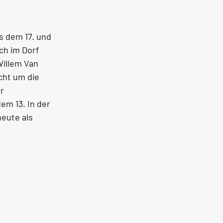
 dem 17. und 
ch im Dorf 
Willem Van 
cht um die 
r 
em 13. In der 
eute als 