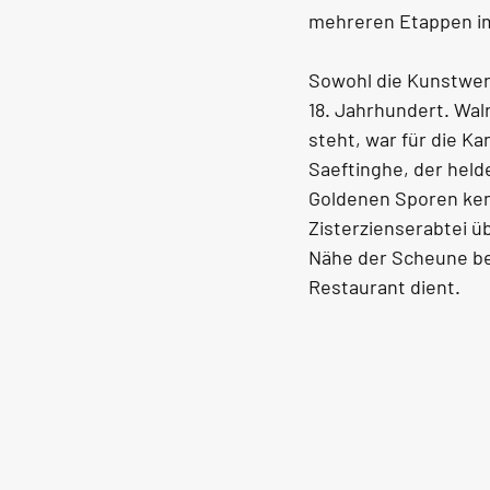
mehreren Etappen im
Sowohl die Kunstwer
18. Jahrhundert. Wal
steht, war für die K
Saeftinghe, der held
Goldenen Sporen kenn
Zisterzienserabtei üb
Nähe der Scheune bef
Restaurant dient.