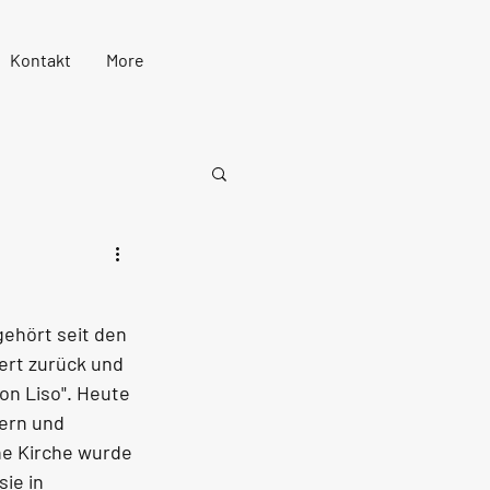
Kontakt
More
ehört seit den 
ert zurück und 
on Liso". Heute 
ern und 
he Kirche wurde 
ie in 