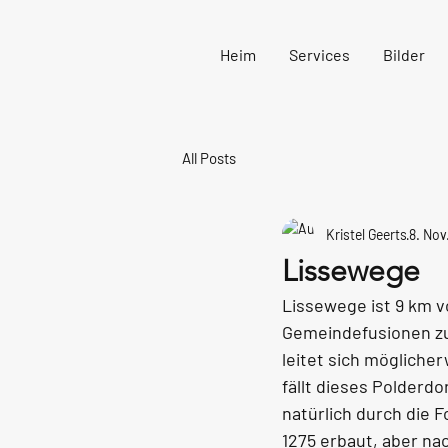
Heim
Services
Bilder
All Posts
Kristel Geerts
8. Nov
Lissewege
Lissewege ist 9 km v
Gemeindefusionen zu
leitet sich möglicher
fällt dieses Polderd
natürlich durch die 
1275 erbaut, aber na