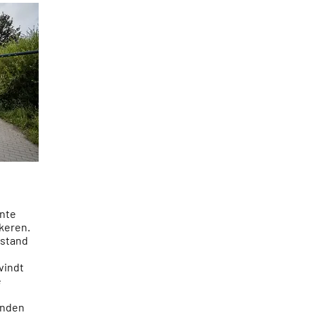
nte
rkeren.
fstand
vindt
e
vinden